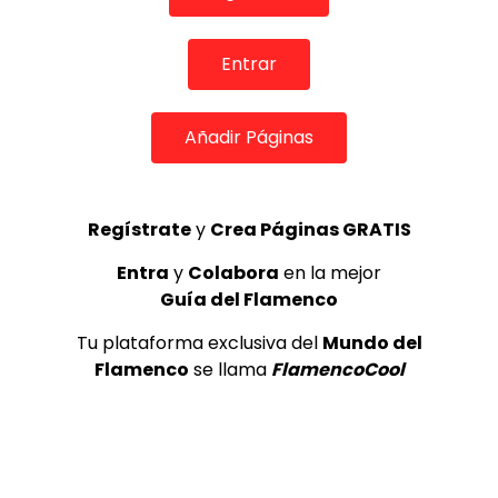
TOP 5 + VISTOS ESTA SEMANA
Entrar
Añadir Páginas
Preciosa alabanza “Continua” cantada por ALBA CORTES acompañada de IVAN a la guitarra | VEOFLAMENCO
1
Regístrate
y
Crea Páginas GRATIS
VEO FLAMENCO
8.6K
Entra
y
Colabora
en la mejor
Manuel Bandera, 46º Festival
Guía del Flamenco
Internacional de Cante Flamenco
de Lo Ferro
Tu plataforma exclusiva del
Mundo del
REVISTA LA FLAMENCA
47
Flamenco
se llama
FlamencoCool
2
Lole y Manuel cantan “Nuevo día”
(El sol)