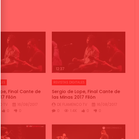
12:37
LES
REVISTAS DIGITALES
pe, Final Cante de
Sergio de Lope, Final Cante de
7 Filón
las Minas 2017 Filón
O TV
16/08/2017
DE FLAMENCO TV
16/08/2017
0
0
0
1.4K
0
0