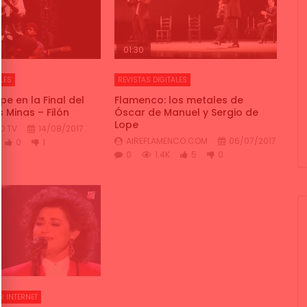
01:30
LES
REVISTAS DIGITALES
pe en la Final del
Flamenco: los metales de
 Minas – Filón
Óscar de Manuel y Sergio de
Lope
O TV
14/08/2017
AIREFLAMENCO.COM
06/07/2017
0
1
0
1.4K
5
0
R INTERNET