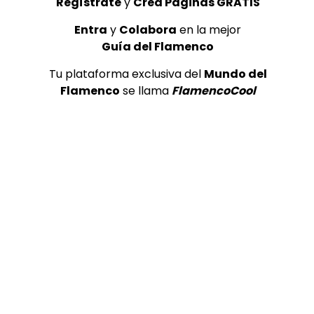
Regístrate
y
Crea Páginas GRATIS
Jorge Pardo en el Corral de la
Colombianas
Moreria
CANAL ANDA
Entra
y
Colabora
en la mejor
DE FLAMENCO TV
23/08/2016
04/02/2016
Guía del Flamenco
0
1.3K
0
0
0
32.2
Tu plataforma exclusiva del
Mundo del
Flamenco
se llama
FlamencoCool