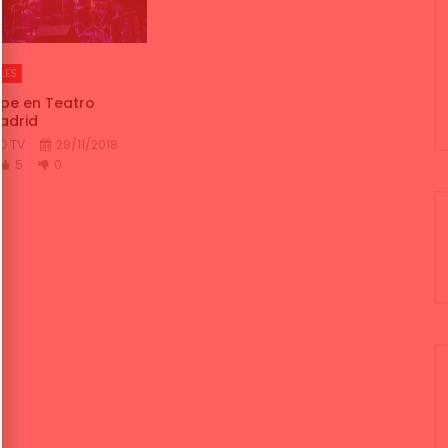
LES
ope en Teatro
adrid
O TV
28/11/2018
5
0