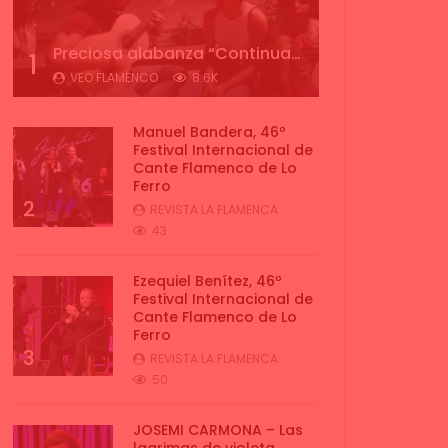
Preciosa alabanza “Continua” cantada por ALBA CORTES acompañada de IVAN a la guitarra | VEOFLAMENCO
1
VEO FLAMENCO
8.6K
Manuel Bandera, 46º
Festival Internacional de
Cante Flamenco de Lo
Ferro
2
REVISTA LA FLAMENCA
43
Ezequiel Benítez, 46º
Festival Internacional de
Cante Flamenco de Lo
Ferro
3
REVISTA LA FLAMENCA
50
JOSEMI CARMONA – Las
lagrimas de violeta