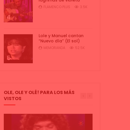
FLAMENCO PLUS
3.5K
4
Lole y Manuel cantan
“Nuevo día” (El sol)
MEMORANDA
52.5K
5
OLE, OLE Y OLÉ! PARA LOS MÁS
VISTOS