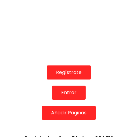
06:01
04:49
REVISTAS DIGITALES
REVISTAS DIGITA
Sergio de Lope en la Final del
Sergio de Lo
Cante de las Minas 2017. Premio
Cante de las
El Filón.
DE FLAMENC
DE FLAMENCO TV
14/08/2017
0
1.4K
0
1.3K
0
1
Regístrate
Entrar
Añadir Páginas
03:06
03:47
REVISTAS DIGITALES
TELEVISIONES PO