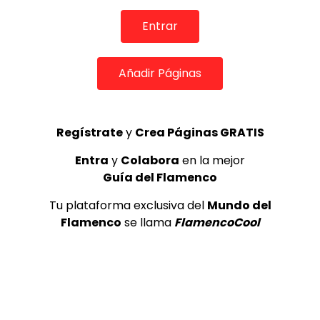
de Lo Ferro
REVISTA LA FLAMENCA
52
Entrar
3
Añadir Páginas
Lole y Manuel cantan “Nuevo día”
(El sol)
MEMORANDA
52.5K
4
Regístrate
y
Crea Páginas GRATIS
Entra
y
Colabora
en la mejor
Guía del Flamenco
JOSEMI CARMONA – Las lagrimas
de violeta
Tu plataforma exclusiva del
Mundo del
FLAMENCO PLUS
3.5K
Flamenco
se llama
FlamencoCool
5
OLE, OLE Y OLÉ! PARA LOS MÁS VISTOS