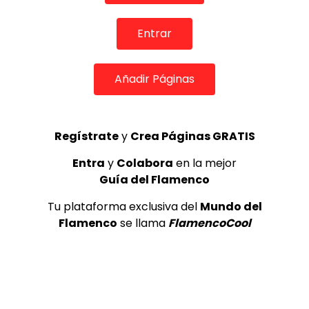
TOP 5 + VISTOS ESTA SEMANA
Entrar
Añadir Páginas
Preciosa alabanza “Continua” cantada por ALBA CORTES acompañada de IVAN a la guitarra | VEOFLAMENCO
1
Regístrate
y
Crea Páginas GRATIS
VEO FLAMENCO
8.6K
Entra
y
Colabora
en la mejor
Manuel Bandera, 46º Festival
Guía del Flamenco
Internacional de Cante Flamenco
de Lo Ferro
Tu plataforma exclusiva del
Mundo del
REVISTA LA FLAMENCA
49
Flamenco
se llama
FlamencoCool
2
Ezequiel Benítez, 46º Festival
Internacional de Cante Flamenco
de Lo Ferro