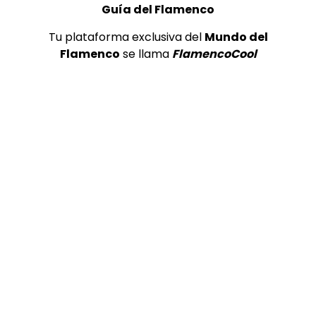
Guía del Flamenco
Tu plataforma exclusiva del
Mundo del
Flamenco
se llama
FlamencoCool
Preciosa alabanza “Continua” cantada por ALBA CORTES acompañada de IVAN a la guitarra | VEOFLAMENCO
1
VEO FLAMENCO
8.6K
Manuel Bandera, 46º Festival
Internacional de Cante Flamenco
de Lo Ferro
REVISTA LA FLAMENCA
47
2
Lole y Manuel cantan “Nuevo día”
(El sol)
MEMORANDA
52.5K
3