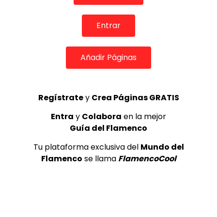
REVISTA LA FLAMENCA
54
3
Entrar
Lole y Manuel cantan “Nuevo día”
(El sol)
Añadir Páginas
MEMORANDA
52.5K
4
Regístrate
y
Crea Páginas GRATIS
Antonio El Turry feat Jorge Pardo
Entra
y
Colabora
en la mejor
(Vidalita)
Guía del Flamenco
ANTONIO EL TURRY
1.9K
Tu plataforma exclusiva del
Mundo del
5
Flamenco
se llama
FlamencoCool
OLE, OLE Y OLÉ! PARA LOS MÁS VISTOS