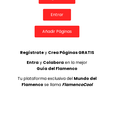
TOP 5 + VISTOS ESTA SEMANA
Entrar
Añadir Páginas
Preciosa alabanza “Continua” cantada por ALBA CORTES acompañada de IVAN a la guitarra | VEOFLAMENCO
1
Regístrate
y
Crea Páginas GRATIS
VEO FLAMENCO
8.6K
Entra
y
Colabora
en la mejor
Manuel Bandera, 46º Festival
Guía del Flamenco
Internacional de Cante Flamenco
de Lo Ferro
Tu plataforma exclusiva del
Mundo del
REVISTA LA FLAMENCA
47
Flamenco
se llama
FlamencoCool
2
Ezequiel Benítez, 46º Festival
Internacional de Cante Flamenco
de Lo Ferro