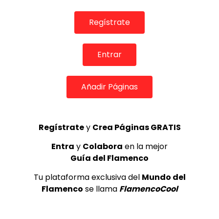
Regístrate
Entrar
Añadir Páginas
Regístrate
y
Crea Páginas GRATIS
05:34
Entra
y
Colabora
en la mejor
REVISTAS DIGITALES
Guía del Flamenco
Remedios Amaya, Triana por Pascua en Café Berlín
DE FLAMENCO TV
11/12/2021
Tu plataforma exclusiva del
Mundo del
0
1.5K
11
0
Flamenco
se llama
FlamencoCool