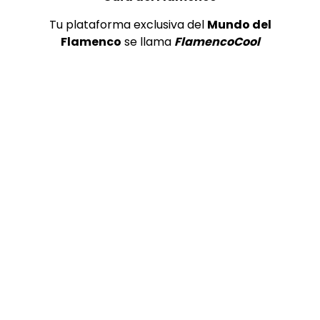
Tu plataforma exclusiva del
Mundo del
Flamenco
se llama
FlamencoCool
Preciosa alabanza “Continua” cantada por ALBA CORTES acompañada de IVAN a la guitarra | VEOFLAMENCO
1
VEO FLAMENCO
8.6K
Manuel Bandera, 46º Festival
Internacional de Cante Flamenco
de Lo Ferro
REVISTA LA FLAMENCA
48
2
Ezequiel Benítez, 46º Festival
Internacional de Cante Flamenco
de Lo Ferro
REVISTA LA FLAMENCA
55
3