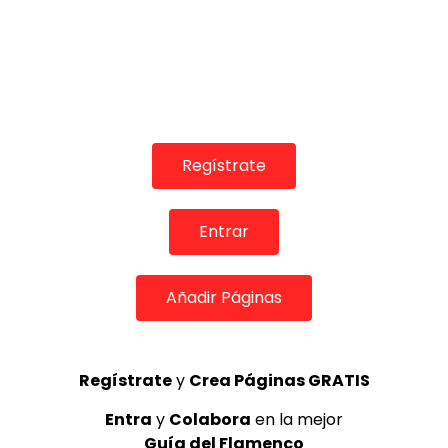
Regístrate
Entrar
COLABORADORES
Añadir Páginas
Regístrate
y
Crea Páginas GRATIS
TOP 5 + VISTOS ESTA SEMANA
Entra
y
Colabora
en la mejor
Guía del Flamenco