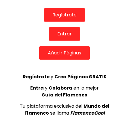
0
1.6K
2
0
Regístrate
Entrar
Añadir Páginas
Regístrate
y
Crea Páginas GRATIS
08:13
Entra
y
Colabora
en la mejor
REVISTAS DIGITALES
Guía del Flamenco
Calixto Sanchez & Manolo Franco, Festival Flamenco
Caja Madrid
Tu plataforma exclusiva del
Mundo del
DE FLAMENCO TV
20/06/2016
Flamenco
se llama
FlamencoCool
0
1.5K
1
0