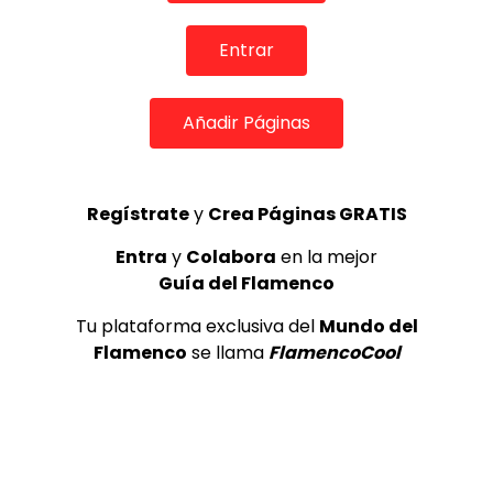
Internacional de Cante Flamenco
de Lo Ferro
Entrar
REVISTA LA FLAMENCA
52
3
Añadir Páginas
Lole y Manuel cantan “Nuevo día”
(El sol)
MEMORANDA
52.5K
Regístrate
y
Crea Páginas GRATIS
4
Entra
y
Colabora
en la mejor
Guía del Flamenco
JOSEMI CARMONA – Las lagrimas
de violeta
Tu plataforma exclusiva del
Mundo del
FLAMENCO PLUS
3.5K
Flamenco
se llama
FlamencoCool
5