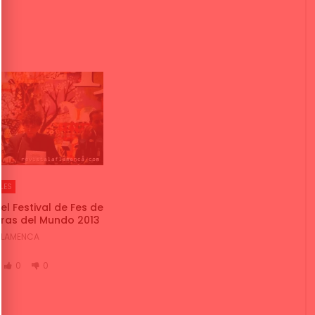
LES
del Festival de Fes de
ras del Mundo 2013
 FLAMENCA
0
0