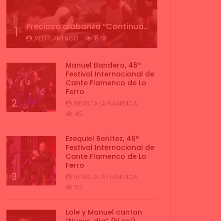
Preciosa alabanza “Continua” cantada por ALBA CORTES acompañada de IVAN a la guitarra | VEOFLAMENCO
1
VEO FLAMENCO
8.6K
Manuel Bandera, 46º
Festival Internacional de
Cante Flamenco de Lo
Ferro
2
REVISTA LA FLAMENCA
45
Ezequiel Benítez, 46º
Festival Internacional de
Cante Flamenco de Lo
Ferro
3
REVISTA LA FLAMENCA
52
Lole y Manuel cantan
“Nuevo día” (El sol)