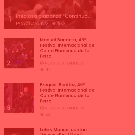
Preciosa alabanza “Continua” cantada por ALBA CORTES acompañada de IVAN a la guitarra | VEOFLAMENCO
1
VEO FLAMENCO
8.6K
Manuel Bandera, 46º
Festival Internacional de
Cante Flamenco de Lo
Ferro
2
REVISTA LA FLAMENCA
47
Ezequiel Benítez, 46º
Festival Internacional de
Cante Flamenco de Lo
Ferro
3
REVISTA LA FLAMENCA
52
Lole y Manuel cantan
“Nuevo día” (El sol)