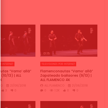
01:15
R INTERNET
TELEVISIONES POR INTERNET
tas “Vamo’ allá”
Flamenconautas “Vamo’ allá”
10/13) | ALL
Zapateado bailaores (9/13) |
K
ALL FLAMENCO 4K
CO
21/06/2018
ALL FLAMENCO
21/06/2018
3
0
0
1.2K
0
0