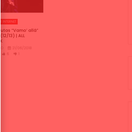
R INTERNET
tas “Vamo’ allá”
(12/13) | ALL
K
CO
21/06/2018
6
1