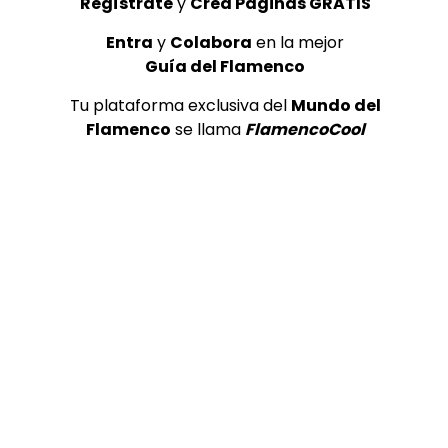
Regístrate
y
Crea Páginas GRATIS
TELEVISIONES POR INTERNET
TELEVISIONES PO
Flamenconautas “Vamo’ allá”
Flamenconau
Entra
y
Colabora
en la mejor
Yuka Imaeda (5/13) | ALL
Guajira (4/1
Guía del Flamenco
FLAMENCO 4K
4K
ALL FLAMENCO
21/06/2018
ALL FLAMEN
Tu plataforma exclusiva del
Mundo del
0
2.7K
36
0
0
1.5K
Flamenco
se llama
FlamencoCool