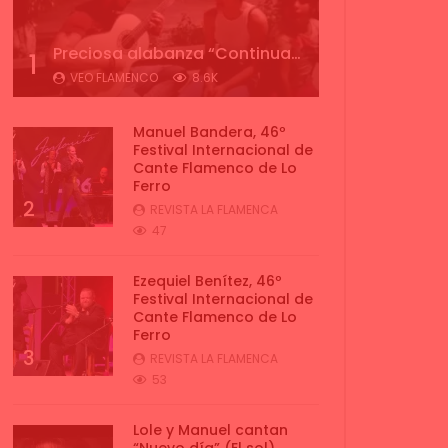
Preciosa alabanza “Continua” cantada por ALBA CORTES acompañada de IVAN a la guitarra | VEOFLAMENCO
1
VEO FLAMENCO
8.6K
Manuel Bandera, 46º
Festival Internacional de
Cante Flamenco de Lo
Ferro
2
REVISTA LA FLAMENCA
47
Ezequiel Benítez, 46º
Festival Internacional de
Cante Flamenco de Lo
Ferro
3
REVISTA LA FLAMENCA
53
Lole y Manuel cantan
“Nuevo día” (El sol)