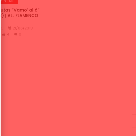
R INTERNET
tas “Vamo’ allá”
3) | ALL FLAMENCO
CO
21/06/2018
4
0