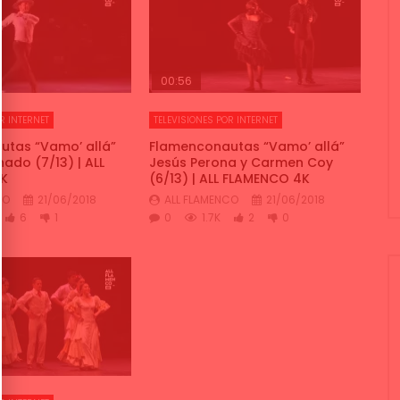
00:56
R INTERNET
TELEVISIONES POR INTERNET
tas “Vamo’ allá”
Flamenconautas “Vamo’ allá”
ado (7/13) | ALL
Jesús Perona y Carmen Coy
K
(6/13) | ALL FLAMENCO 4K
CO
21/06/2018
ALL FLAMENCO
21/06/2018
6
1
0
1.7K
2
0