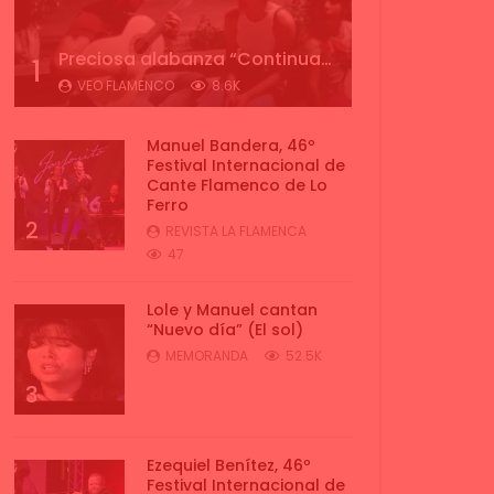
Preciosa alabanza “Continua” cantada por ALBA CORTES acompañada de IVAN a la guitarra | VEOFLAMENCO
1
VEO FLAMENCO
8.6K
Manuel Bandera, 46º
Festival Internacional de
Cante Flamenco de Lo
Ferro
2
REVISTA LA FLAMENCA
47
Lole y Manuel cantan
“Nuevo día” (El sol)
MEMORANDA
52.5K
3
Ezequiel Benítez, 46º
Festival Internacional de