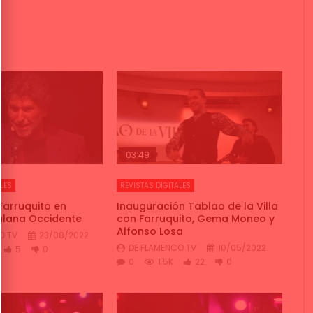
03:49
LES
REVISTAS DIGITALES
Farruquito en
Inauguración Tablao de la Villa
talana Occidente
con Farruquito, Gema Moneo y
Alfonso Losa
O TV
23/08/2022
DE FLAMENCO TV
10/05/2022
5
0
0
1.5K
22
0