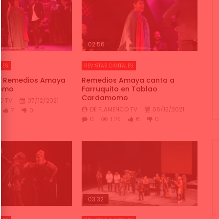
02:56
LES
REVISTAS DIGITALES
 & Remedios Amaya
Remedios Amaya canta a
omo
Farruquito en Tablao
Cardamomo
O TV
07/12/2021
DE FLAMENCO TV
06/12/2021
7
0
0
1.2K
6
0
03:32