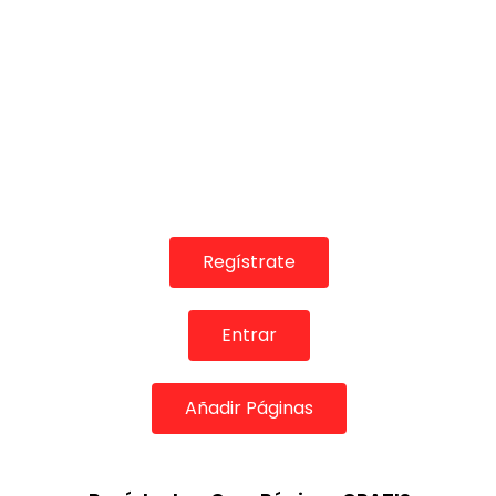
01:01
02:19
REVISTAS DIGITALES
REVISTAS DIGITA
Flamenco: Farruquito canta al
Farruquito
baile de su hijo Juan El Moreno
en Cardam
AIREFLAMENCO.COM
31/03/2022
DE FLAMENC
0
1.2K
1
0
0
1.2K
Regístrate
Entrar
Añadir Páginas
04:48
05:05