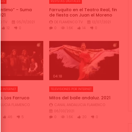
LES
REVISTAS DIGITALES
“Íntimo” – Suma
Farruquito en el Teatro Real, fin
021
de fiesta con Juan el Moreno
O TV
05/11/2021
DE FLAMENCO TV
12/07/2021
12
0
0
1.6K
14
0
04:18
R INTERNET
TELEVISIONES POR INTERNET
o. Los Farruco
Mitos del baile andaluz. 2021
LUCIA FLAMENCO
CANAL ANDALUCIA FLAMENCO
06/03/2021
46
5
0
1.6K
20
0