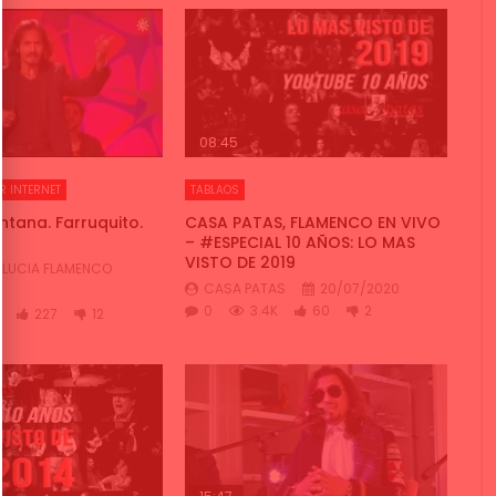
08:45
R INTERNET
TABLAOS
ntana. Farruquito.
CASA PATAS, FLAMENCO EN VIVO
– #ESPECIAL 10 AÑOS: LO MAS
VISTO DE 2019
LUCIA FLAMENCO
CASA PATAS
20/07/2020
0
3.4K
60
2
227
12