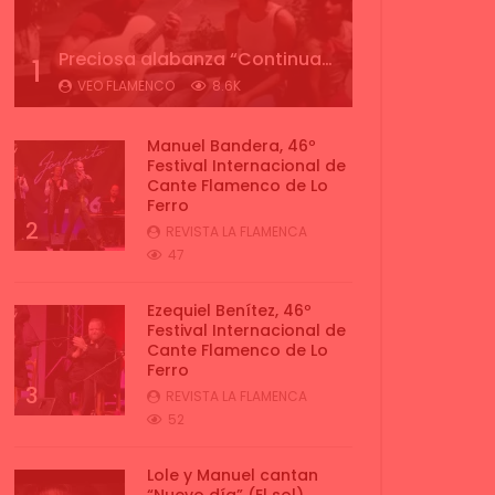
Preciosa alabanza “Continua” cantada por ALBA CORTES acompañada de IVAN a la guitarra | VEOFLAMENCO
1
VEO FLAMENCO
8.6K
Manuel Bandera, 46º
Festival Internacional de
Cante Flamenco de Lo
Ferro
2
REVISTA LA FLAMENCA
47
Ezequiel Benítez, 46º
Festival Internacional de
Cante Flamenco de Lo
Ferro
3
REVISTA LA FLAMENCA
52
Lole y Manuel cantan
“Nuevo día” (El sol)