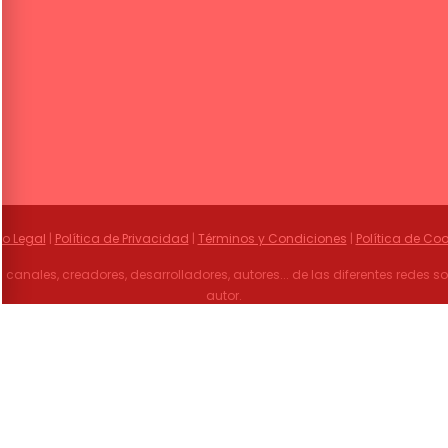
so Legal
|
Política de Privacidad
|
Términos y Condiciones
|
Política de Coo
 canales, creadores, desarrolladores, autores... de las diferentes redes 
autor.
mencoCool, solo desea promocionar y dar a conocer el Mundo del Flam
© 2021
FlamencoCool
. Online Producer & Internet Productions by
KEdigital