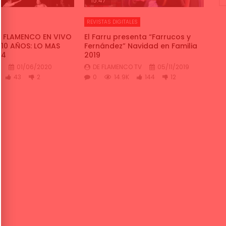
15:47
REVISTAS DIGITALES
, FLAMENCO EN VIVO
El Farru presenta “Farrucos y
 10 AÑOS: LO MAS
Fernández” Navidad en Familia
14
2019
S
01/06/2020
DE FLAMENCO TV
05/11/2019
43
2
0
14.9K
144
12