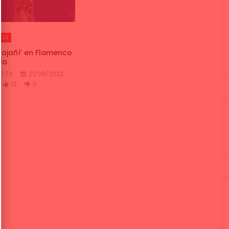
LES
Bajañí’ en Flamenco
la
O TV
21/08/2023
12
0