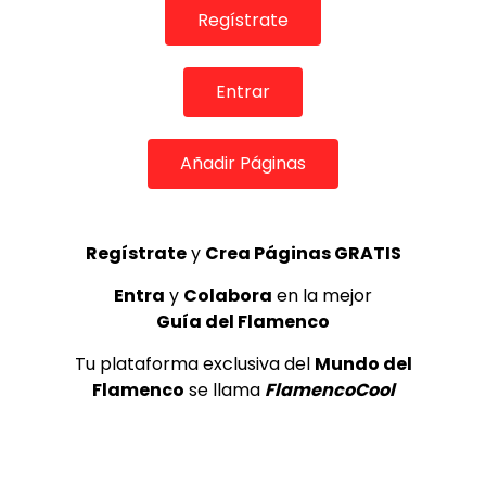
Regístrate
Entrar
Añadir Páginas
04:28
Regístrate
y
Crea Páginas GRATIS
Entra
y
Colabora
en la mejor
TELEVISIONES POR INTERNET
Guía del Flamenco
Entrevista. Vicente Soto. 2016
CANAL ANDALUCIA FLAMENCO
14/06/2016
Tu plataforma exclusiva del
Mundo del
0
2K
7
0
Flamenco
se llama
FlamencoCool