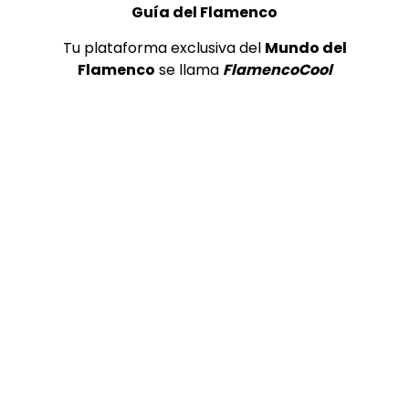
Guía del Flamenco
Tu plataforma exclusiva del
Mundo del
Flamenco
se llama
FlamencoCool
Preciosa alabanza “Continua” cantada por ALBA CORTES acompañada de IVAN a la guitarra | VEOFLAMENCO
1
VEO FLAMENCO
8.6K
Manuel Bandera, 46º Festival
Internacional de Cante Flamenco
de Lo Ferro
REVISTA LA FLAMENCA
43
2
Ezequiel Benítez, 46º Festival
Internacional de Cante Flamenco
de Lo Ferro
REVISTA LA FLAMENCA
50
3