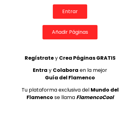
de Lo Ferro
REVISTA LA FLAMENCA
52
Entrar
3
Añadir Páginas
Lole y Manuel cantan “Nuevo día”
(El sol)
MEMORANDA
52.5K
4
Regístrate
y
Crea Páginas GRATIS
Entra
y
Colabora
en la mejor
Guía del Flamenco
JOSEMI CARMONA – Las lagrimas
de violeta
Tu plataforma exclusiva del
Mundo del
FLAMENCO PLUS
3.5K
Flamenco
se llama
FlamencoCool
5
OLE, OLE Y OLÉ! PARA LOS MÁS VISTOS