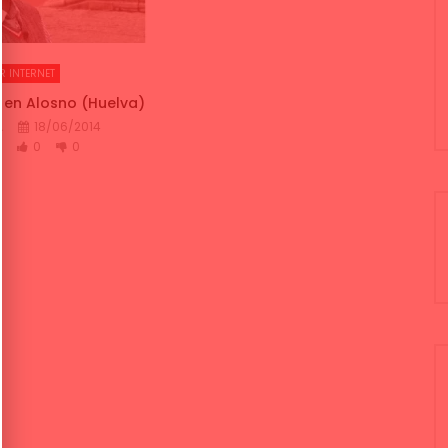
R INTERNET
 en Alosno (Huelva)
A
18/06/2014
K
0
0