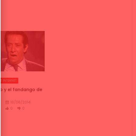
R INTERNET
o y el fandango de
A
18/06/2014
K
0
0