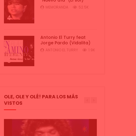
MEMORANDA
52.5K
4
Antonio El Turry feat
Jorge Pardo (Vidalita)
ANTONIO EL TURRY
1.9K
5
OLE, OLE Y OLÉ! PARA LOS MÁS
VISTOS