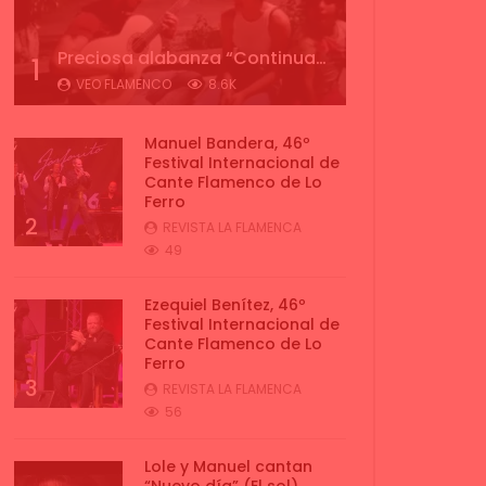
Preciosa alabanza “Continua” cantada por ALBA CORTES acompañada de IVAN a la guitarra | VEOFLAMENCO
1
VEO FLAMENCO
8.6K
Manuel Bandera, 46º
Festival Internacional de
Cante Flamenco de Lo
Ferro
2
REVISTA LA FLAMENCA
49
Ezequiel Benítez, 46º
Festival Internacional de
Cante Flamenco de Lo
Ferro
3
REVISTA LA FLAMENCA
56
Lole y Manuel cantan
“Nuevo día” (El sol)