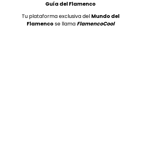
Guía del Flamenco
Tu plataforma exclusiva del
Mundo del
Flamenco
se llama
FlamencoCool
00:55
INFLUENCERS & REDES SOCIALES
Frank Diago – “canta en el coche” no me doy por
vencido | VEOFLAMENCO
VEO FLAMENCO
28/06/2016
0
4.8K
62
7