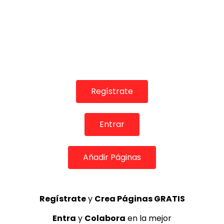
0
17.5K
188
3
Regístrate
Entrar
00:38
Añadir Páginas
INFLUENCERS & REDES SOCIALES
El Pele “amores que provocan mi locura” | VEOFLAMENCO
VEO FLAMENCO
30/07/2016
Regístrate
y
Crea Páginas GRATIS
0
4.8K
26
3
Entra
y
Colabora
en la mejor