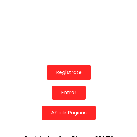
08:49
06:19
TELEVISIONES POR INTERNET
TELEVISIONES PO
Tientos Tangos. Pepe Peregil.
Fandangos. P
1991
CANAL ANDA
CANAL ANDALUCIA FLAMENCO
15/06/2017
15/06/2017
0
2.8K
Regístrate
0
1.8K
0
0
Entrar
Añadir Páginas
05:08