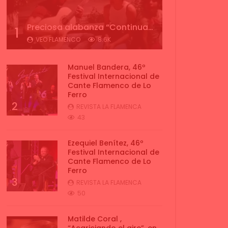
Preciosa alabanza “Continua” cantada por ALBA CORTES acompañada de IVAN a la guitarra | VEOFLAMENCO
1
VEO FLAMENCO
8.6K
Manuel Bandera, 46º
Festival Internacional de
Cante Flamenco de Lo
Ferro
2
REVISTA LA FLAMENCA
43
Ezequiel Benítez, 46º
Festival Internacional de
Cante Flamenco de Lo
Ferro
3
REVISTA LA FLAMENCA
50
Matilde Coral ,
“Acariciando el aire”, en