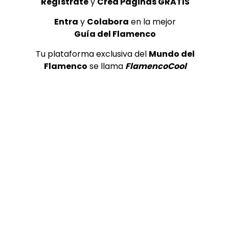
Regístrate
y
Crea Páginas GRATIS
TELEVISIONES POR INTERNET
Milonga. Rufo de Santiponce.
Entra
y
Colabora
en la mejor
1990
Guía del Flamenco
CANAL ANDALUCIA FLAMENCO
18/02/2016
Tu plataforma exclusiva del
Mundo del
0
4.9K
30
2
Flamenco
se llama
FlamencoCool