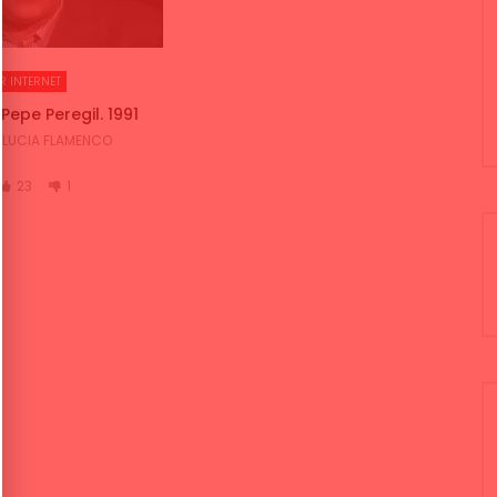
R INTERNET
epe Peregil. 1991
LUCIA FLAMENCO
23
1