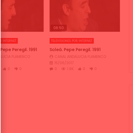
06:50
R INTERNET
TELEVISIONES POR INTERNET
epe Peregil. 1991
Soleá. Pepe Peregil. 1991
LUCIA FLAMENCO
CANAL ANDALUCIA FLAMENCO
15/06/2017
0
0
0
1.6K
0
0