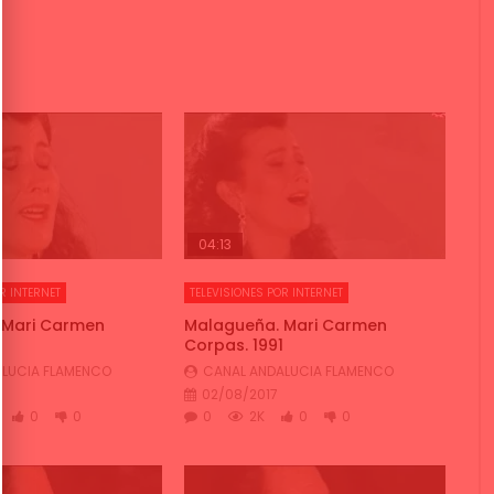
04:13
R INTERNET
TELEVISIONES POR INTERNET
 Mari Carmen
Malagueña. Mari Carmen
1
Corpas. 1991
LUCIA FLAMENCO
CANAL ANDALUCIA FLAMENCO
02/08/2017
0
0
0
2K
0
0