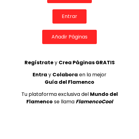
REVISTA LA FLAMENCA
56
3
Entrar
Lole y Manuel cantan “Nuevo día”
(El sol)
Añadir Páginas
MEMORANDA
52.5K
4
Regístrate
y
Crea Páginas GRATIS
Antonio El Turry feat Jorge Pardo
Entra
y
Colabora
en la mejor
(Vidalita)
Guía del Flamenco
ANTONIO EL TURRY
1.9K
Tu plataforma exclusiva del
Mundo del
5
Flamenco
se llama
FlamencoCool
OLE, OLE Y OLÉ! PARA LOS MÁS VISTOS