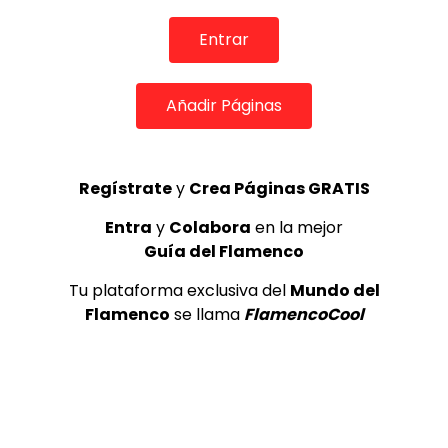
TOP 5 + VISTOS ESTA SEMANA
Entrar
Añadir Páginas
Preciosa alabanza “Continua” cantada por ALBA CORTES acompañada de IVAN a la guitarra | VEOFLAMENCO
1
VEO FLAMENCO
8.6K
Regístrate
y
Crea Páginas GRATIS
Entra
y
Colabora
en la mejor
Manuel Bandera, 46º Festival
Internacional de Cante Flamenco
Guía del Flamenco
de Lo Ferro
Tu plataforma exclusiva del
Mundo del
REVISTA LA FLAMENCA
49
2
Flamenco
se llama
FlamencoCool
Ezequiel Benítez, 46º Festival
Internacional de Cante Flamenco
de Lo Ferro
REVISTA LA FLAMENCA
56