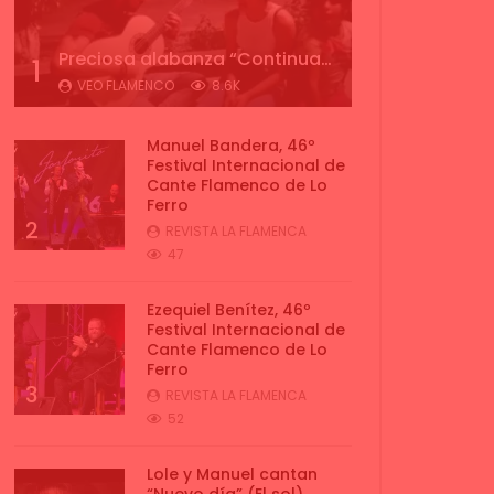
Preciosa alabanza “Continua” cantada por ALBA CORTES acompañada de IVAN a la guitarra | VEOFLAMENCO
1
VEO FLAMENCO
8.6K
Manuel Bandera, 46º
Festival Internacional de
Cante Flamenco de Lo
Ferro
2
REVISTA LA FLAMENCA
47
Ezequiel Benítez, 46º
Festival Internacional de
Cante Flamenco de Lo
Ferro
3
REVISTA LA FLAMENCA
52
Lole y Manuel cantan
“Nuevo día” (El sol)