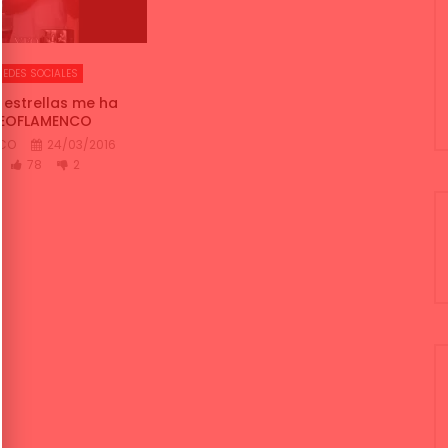
REDES SOCIALES
 estrellas me ha
 VEOFLAMENCO
NCO
24/03/2016
78
2