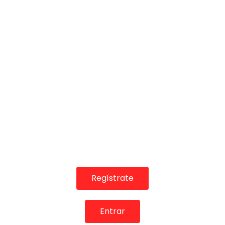
05:13
TELEVISIONES POR INTERNET
Mariana Cornejo por Bulerías con Pascual de Lorca |
Flamenco en Canal Sur
MEMORANDA
07/11/2013
0
5.3K
0
0
Regístrate
Entrar