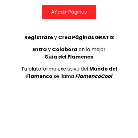
06:47
Añadir Páginas
TELEVISIONES POR INTERNET
Farruquito bailando por Guajira
Regístrate
y
Crea Páginas GRATIS
MEMORANDA
14/03/2013
0
149.5K
2
0
Entra
y
Colabora
en la mejor
Guía del Flamenco
GUÍA DEL FLAMENCO
Tu plataforma exclusiva del
Mundo del
Flamenco
se llama
FlamencoCool