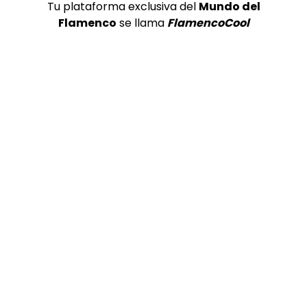
Tu plataforma exclusiva del
Mundo del
Flamenco
se llama
FlamencoCool
Preciosa alabanza “Continua” cantada por ALBA CORTES acompañada de IVAN a la guitarra | VEOFLAMENCO
1
VEO FLAMENCO
8.6K
Manuel Bandera, 46º Festival
Internacional de Cante Flamenco
de Lo Ferro
REVISTA LA FLAMENCA
47
2
Ezequiel Benítez, 46º Festival
Internacional de Cante Flamenco
de Lo Ferro
REVISTA LA FLAMENCA
52
3