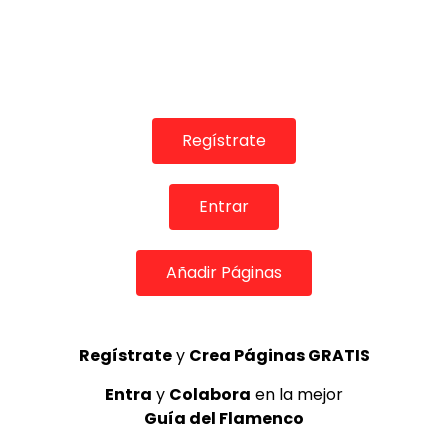
Regístrate
Entrar
COLABORADORES
Añadir Páginas
Regístrate
y
Crea Páginas GRATIS
TOP 5 + VISTOS ESTA SEMANA
Entra
y
Colabora
en la mejor
Guía del Flamenco