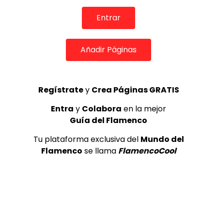
de Lo Ferro
REVISTA LA FLAMENCA
52
Entrar
3
Añadir Páginas
Lole y Manuel cantan “Nuevo día”
(El sol)
MEMORANDA
52.5K
4
Regístrate
y
Crea Páginas GRATIS
Entra
y
Colabora
en la mejor
Guía del Flamenco
JOSEMI CARMONA – Las lagrimas
de violeta
Tu plataforma exclusiva del
Mundo del
FLAMENCO PLUS
3.5K
Flamenco
se llama
FlamencoCool
5
OLE, OLE Y OLÉ! PARA LOS MÁS VISTOS