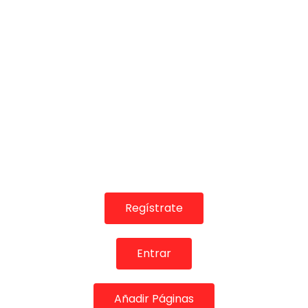
01:26
REVISTAS DIGITALES
FLAMENCO: El baile de Eduardo Guerrero en Corral de la
Morería
AIREFLAMENCO.COM
06/01/2018
0
2.1K
17
2
Regístrate
Entrar
01:21
Añadir Páginas