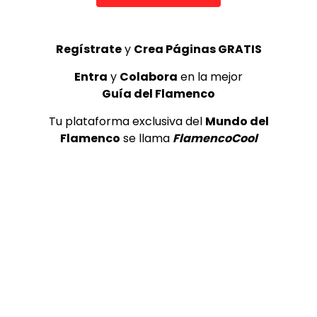
REVISTAS DIGITALES
Antonio Canales en 20 Años de Rojas y Rodríguez
Regístrate
y
Crea Páginas GRATIS
AIREFLAMENCO.COM
24/08/2016
0
1.2K
1
0
Entra
y
Colabora
en la mejor
Guía del Flamenco
GUÍA DEL FLAMENCO
Tu plataforma exclusiva del
Mundo del
Flamenco
se llama
FlamencoCool