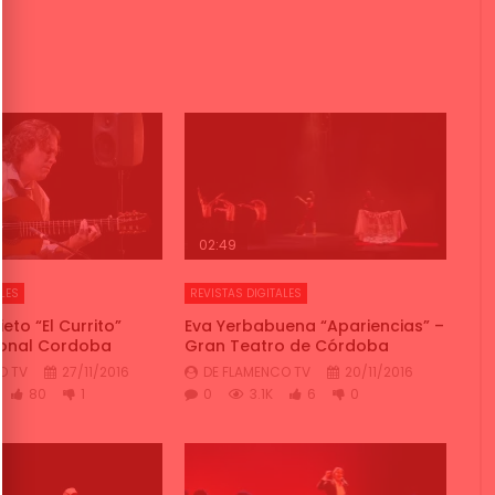
02:49
LES
REVISTAS DIGITALES
eto “El Currito”
Eva Yerbabuena “Apariencias” –
ional Cordoba
Gran Teatro de Córdoba
O TV
27/11/2016
DE FLAMENCO TV
20/11/2016
80
1
0
3.1K
6
0