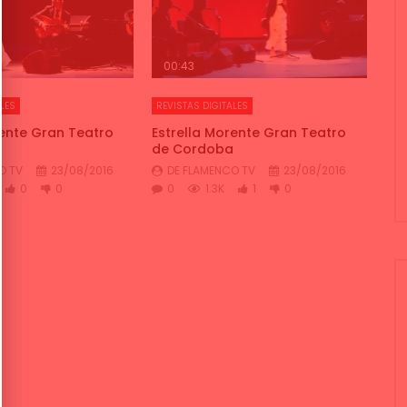
00:43
LES
REVISTAS DIGITALES
rente Gran Teatro
Estrella Morente Gran Teatro
a
de Cordoba
O TV
23/08/2016
DE FLAMENCO TV
23/08/2016
0
0
0
1.3K
1
0