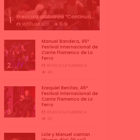
Preciosa alabanza “Continua” cantada por ALBA CORTES acompañada de IVAN a la guitarra | VEOFLAMENCO
1
VEO FLAMENCO
8.6K
Manuel Bandera, 46º
Festival Internacional de
Cante Flamenco de Lo
Ferro
2
REVISTA LA FLAMENCA
46
Ezequiel Benítez, 46º
Festival Internacional de
Cante Flamenco de Lo
Ferro
3
REVISTA LA FLAMENCA
52
Lole y Manuel cantan
“Nuevo día” (El sol)