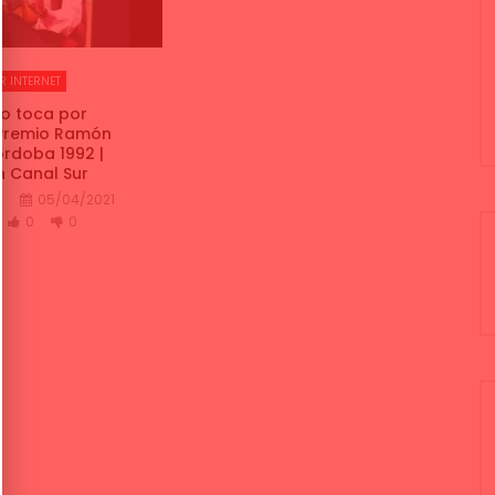
R INTERNET
o toca por
 Premio Ramón
rdoba 1992 |
 Canal Sur
A
05/04/2021
0
0