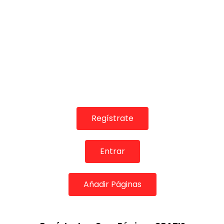
02:55
02:21
REVISTAS DIGITALES
REVISTAS DIGITA
Pedro el Granaíno, en el
Estrella Mo
Concurso Nacional de Córdoba
de Cordob
DE FLAMENCO TV
23/08/2016
DE FLAMENC
0
1.7K
1
0
0
1.3K
Regístrate
Entrar
Añadir Páginas