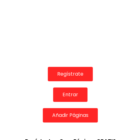
03:11
05:05
REVISTAS DIGITALES
REVISTAS DIGITA
Rakel Heredia, La Repompilla
Amparo Here
DE FLAMENCO TV
29/04/2017
DE FLAMENC
0
2.2K
13
0
0
2.1K
Regístrate
Entrar
Añadir Páginas
01:03
04:34
REVISTAS DIGITALES
REVISTAS DIGITA