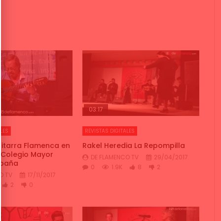
03:17
LES
REVISTAS DIGITALES
uitarra Flamenca en
Rakel Heredia La Repompilla
 Colegio Mayor
DE FLAMENCO TV
29/04/2017
spaña
0
1.9K
8
2
O TV
17/11/2017
2
0