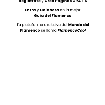
Regístrate
y
Crea Páginas GRATIS
Mayte Martín, peteneras
Jose Luis M
Luis el de la
DE FLAMENCO TV
29/04/2017
Entra
y
Colabora
en la mejor
DE FLAMENC
0
1.9K
3
0
Guía del Flamenco
0
1.4K
Tu plataforma exclusiva del
Mundo del
Flamenco
se llama
FlamencoCool