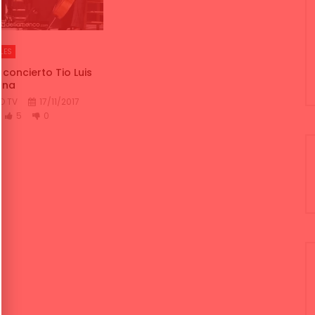
LES
 concierto Tio Luis
iana
O TV
17/11/2017
5
0