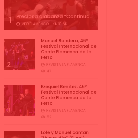
Preciosa alabanza “Continua” cantada por ALBA CORTES acompañada de IVAN a la guitarra | VEOFLAMENCO
1
VEO FLAMENCO
8.6K
Manuel Bandera, 46º
Festival Internacional de
Cante Flamenco de Lo
Ferro
2
REVISTA LA FLAMENCA
47
Ezequiel Benítez, 46º
Festival Internacional de
Cante Flamenco de Lo
Ferro
3
REVISTA LA FLAMENCA
52
Lole y Manuel cantan
“Nuevo día” (El sol)