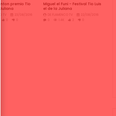
onton premio Tio
Miguel el Funi – Festival Tio Luis
 Juliana
el de la Juliana
O TV
23/08/2016
DE FLAMENCO TV
22/08/2016
0
0
0
1.4K
2
0