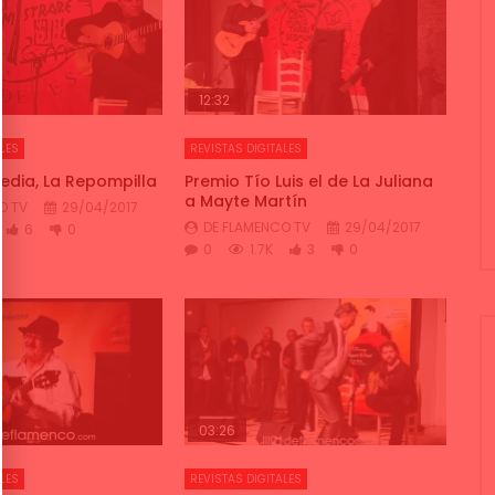
12:32
LES
REVISTAS DIGITALES
dia, La Repompilla
Premio Tío Luis el de La Juliana
a Mayte Martín
O TV
29/04/2017
DE FLAMENCO TV
29/04/2017
6
0
0
1.7K
3
0
03:26
LES
REVISTAS DIGITALES