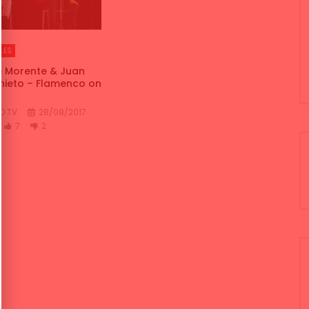
LES
e Morente & Juan
nieto – Flamenco on
O TV
28/08/2017
7
2