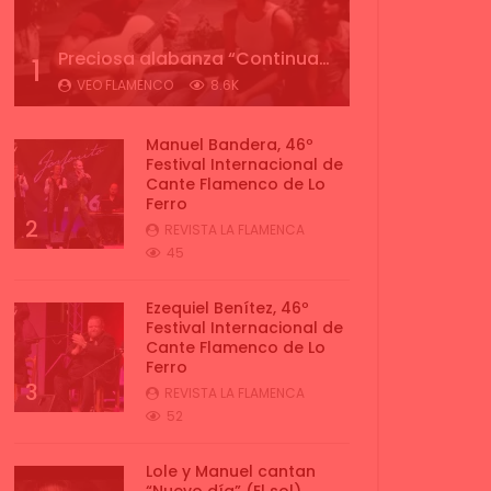
Preciosa alabanza “Continua” cantada por ALBA CORTES acompañada de IVAN a la guitarra | VEOFLAMENCO
1
VEO FLAMENCO
8.6K
Manuel Bandera, 46º
Festival Internacional de
Cante Flamenco de Lo
Ferro
2
REVISTA LA FLAMENCA
45
Ezequiel Benítez, 46º
Festival Internacional de
Cante Flamenco de Lo
Ferro
3
REVISTA LA FLAMENCA
52
Lole y Manuel cantan
“Nuevo día” (El sol)