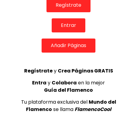
Regístrate
Entrar
TOP 5 + VISTOS ESTA SEMANA
Añadir Páginas
Regístrate
y
Crea Páginas GRATIS
Preciosa alabanza “Continua” cantada por ALBA CORTES acompañada de IVAN a la guitarra | VEOFLAMENCO
1
VEO FLAMENCO
8.6K
Entra
y
Colabora
en la mejor
Guía del Flamenco
Manuel Bandera, 46º Festival
Tu plataforma exclusiva del
Mundo del
Internacional de Cante Flamenco
de Lo Ferro
Flamenco
se llama
FlamencoCool
REVISTA LA FLAMENCA
49
2