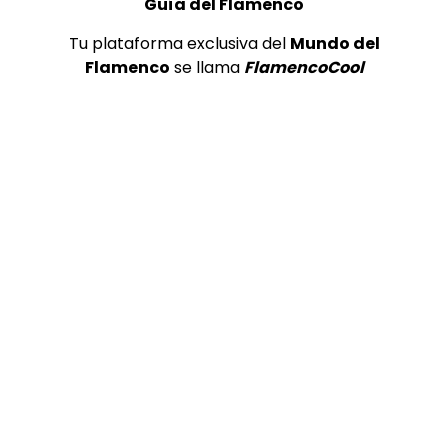
Guía del Flamenco
Tu plataforma exclusiva del
Mundo del
Flamenco
se llama
FlamencoCool
Preciosa alabanza “Continua” cantada por ALBA CORTES acompañada de IVAN a la guitarra | VEOFLAMENCO
1
VEO FLAMENCO
8.6K
Manuel Bandera, 46º Festival
Internacional de Cante Flamenco
de Lo Ferro
REVISTA LA FLAMENCA
43
2
Ezequiel Benítez, 46º Festival
Internacional de Cante Flamenco
de Lo Ferro
REVISTA LA FLAMENCA
50
3