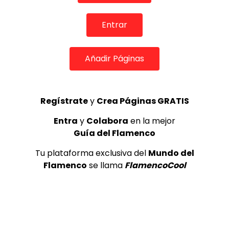
TOP 5 + VISTOS ESTA SEMANA
Entrar
Añadir Páginas
Preciosa alabanza “Continua” cantada por ALBA CORTES acompañada de IVAN a la guitarra | VEOFLAMENCO
1
Regístrate
y
Crea Páginas GRATIS
VEO FLAMENCO
8.6K
Entra
y
Colabora
en la mejor
Manuel Bandera, 46º Festival
Guía del Flamenco
Internacional de Cante Flamenco
de Lo Ferro
Tu plataforma exclusiva del
Mundo del
REVISTA LA FLAMENCA
43
Flamenco
se llama
FlamencoCool
2
Ezequiel Benítez, 46º Festival
Internacional de Cante Flamenco
de Lo Ferro