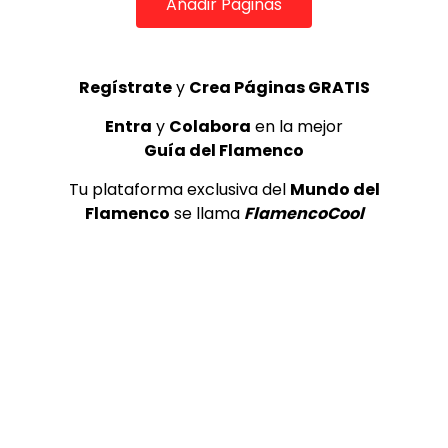
Añadir Páginas
TELEVISIONES POR INTERNET
Chiquito al cante por tangos con La Gallina | Flamenco
Regístrate
y
Crea Páginas GRATIS
en Canal Sur
MEMORANDA
21/03/2013
Entra
y
Colabora
en la mejor
0
98.6K
0
0
Guía del Flamenco
Tu plataforma exclusiva del
Mundo del
GUÍA DEL FLAMENCO
Flamenco
se llama
FlamencoCool