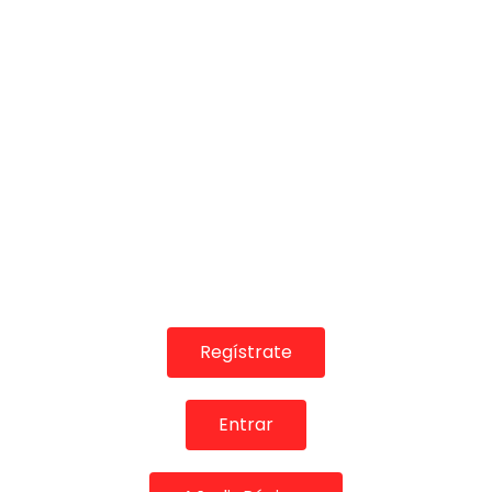
06:53
TELEVISIONES POR INTERNET
Manuel Cuevas interpreta tangos en “Flamencos” |
Flamenco en Canal Sur
MEMORANDA
14/05/2013
0
4.7K
0
0
Regístrate
Entrar
04:36