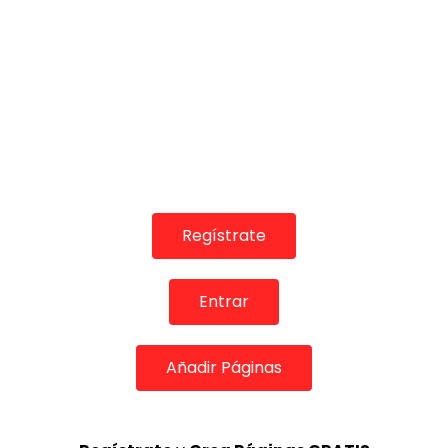
AIREFLAMENCO.COM
15/10/2016
0
25K
165
16
Regístrate
Entrar
03:47
TELEVISIONES POR INTERNET
Añadir Páginas
Bulerías de Cádiz. Encarna y José Anillo. 2015
CANAL ANDALUCIA FLAMENCO
13/06/2016
0
12.5K
76
8