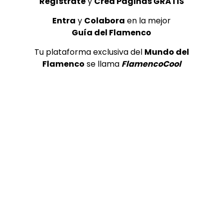
Regístrate
y
Crea Páginas GRATIS
Entra
y
Colabora
en la mejor
Guía del Flamenco
Tu plataforma exclusiva del
Mundo del
Flamenco
se llama
FlamencoCool
03:56
TELEVISIONES POR INTERNET
Bulerías. Jeromo Segura. 2013
CANAL ANDALUCIA FLAMENCO
03/02/2016
0
1.7K
5
0
GUÍA DEL FLAMENCO