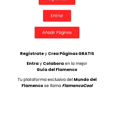
Flamenco en Canal Sur
MEMORANDA
99.9K
3
Entrar
“Isabelita de Jerez en relación a
Añadir Páginas
su época y a los artistas de su
generación”
FLAMENCO EN RED
1.7K
4
Regístrate
y
Crea Páginas GRATIS
Entra
y
Colabora
en la mejor
Luis el Zambo & Miguel Salado –
Sala García Lorca
Guía del Flamenco
DE FLAMENCO TV
1.6K
Tu plataforma exclusiva del
Mundo del
5
Flamenco
se llama
FlamencoCool
OLE, OLE Y OLÉ! PARA LOS MÁS VISTOS