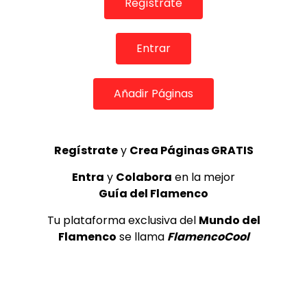
Regístrate
Internacional de Cante Flamenco
de Lo Ferro
REVISTA LA FLAMENCA
52
3
Entrar
Lole y Manuel cantan “Nuevo día”
Añadir Páginas
(El sol)
MEMORANDA
52.5K
4
Regístrate
y
Crea Páginas GRATIS
Entra
y
Colabora
en la mejor
JOSEMI CARMONA – Las lagrimas
Guía del Flamenco
de violeta
FLAMENCO PLUS
3.5K
Tu plataforma exclusiva del
Mundo del
5
Flamenco
se llama
FlamencoCool