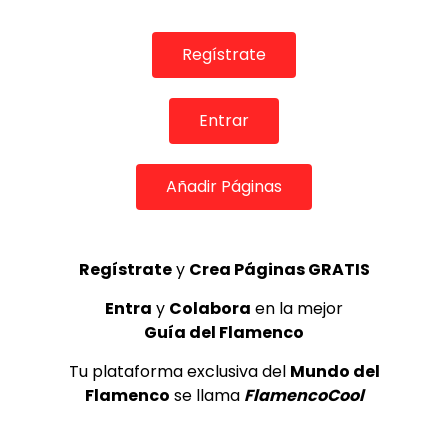
0
6.5K
22
0
Regístrate
Entrar
Añadir Páginas
Regístrate
y
Crea Páginas GRATIS
03:17
Entra
y
Colabora
en la mejor
REVISTAS DIGITALES
Guía del Flamenco
Farruquito “Baile Moreno”
Tu plataforma exclusiva del
Mundo del
DE FLAMENCO TV
04/03/2017
Flamenco
se llama
FlamencoCool
0
11.8K
88
3