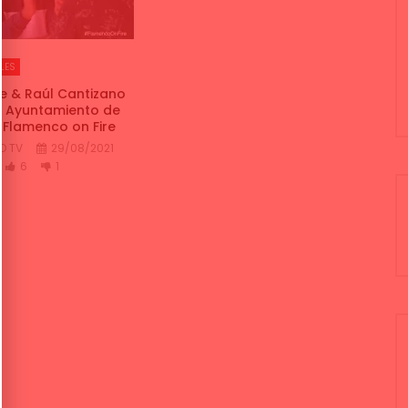
LES
he & Raúl Cantizano
l Ayuntamiento de
Flamenco on Fire
O TV
29/08/2021
6
1