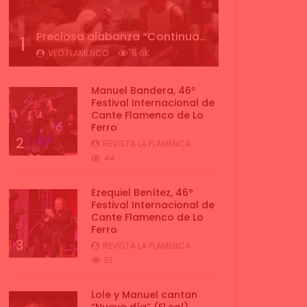
Preciosa alabanza “Continua” cantada por ALBA CORTES acompañada de IVAN a la guitarra | VEOFLAMENCO
1
VEO FLAMENCO
8.6K
Manuel Bandera, 46º
Festival Internacional de
Cante Flamenco de Lo
Ferro
2
REVISTA LA FLAMENCA
44
Ezequiel Benítez, 46º
Festival Internacional de
Cante Flamenco de Lo
Ferro
3
REVISTA LA FLAMENCA
51
Lole y Manuel cantan
“Nuevo día” (El sol)