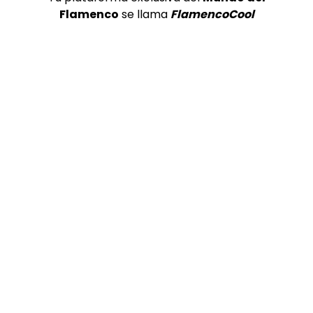
Flamenco
se llama
FlamencoCool
COLABORADORES
TOP 5 + VISTOS ESTA SEMANA