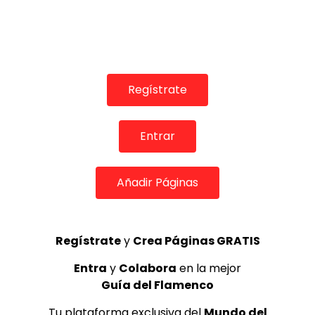
04:16
REVISTAS DIGITALES
Rubén Puertas, Lidón Patiño & Carmen Coy en Las Tablas
Flamenco Madrid
DE FLAMENCO TV
08/06/2019
Regístrate
0
2.8K
12
0
Entrar
GUÍA DEL FLAMENCO
Añadir Páginas
Regístrate
y
Crea Páginas GRATIS
Entra
y
Colabora
en la mejor
Guía del Flamenco
Tu plataforma exclusiva del
Mundo del