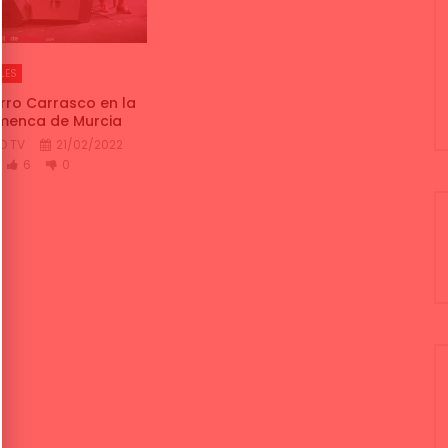
LES
urro Carrasco en la
menca de Murcia
O TV
21/02/2022
6
0