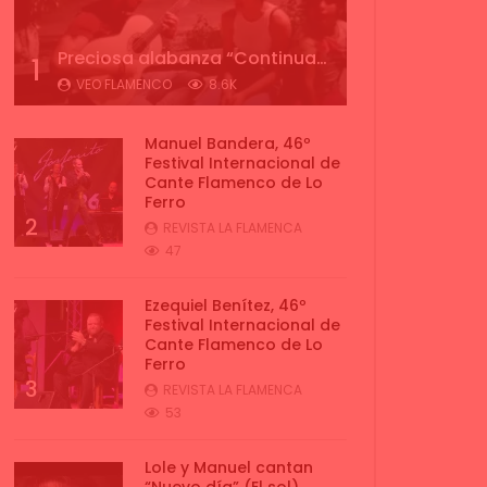
Preciosa alabanza “Continua” cantada por ALBA CORTES acompañada de IVAN a la guitarra | VEOFLAMENCO
1
VEO FLAMENCO
8.6K
Manuel Bandera, 46º
Festival Internacional de
Cante Flamenco de Lo
Ferro
2
REVISTA LA FLAMENCA
47
Ezequiel Benítez, 46º
Festival Internacional de
Cante Flamenco de Lo
Ferro
3
REVISTA LA FLAMENCA
53
Lole y Manuel cantan
“Nuevo día” (El sol)