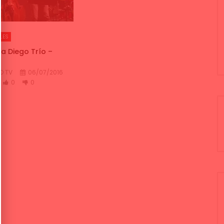
LES
ía Diego Trío –
O TV
06/07/2016
0
0