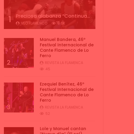
Preciosa alabanza “Continua” cantada por ALBA CORTES acompañada de IVAN a la guitarra | VEOFLAMENCO
1
VEO FLAMENCO
8.6K
Manuel Bandera, 46º
Festival Internacional de
Cante Flamenco de Lo
Ferro
2
REVISTA LA FLAMENCA
45
Ezequiel Benítez, 46º
Festival Internacional de
Cante Flamenco de Lo
Ferro
3
REVISTA LA FLAMENCA
52
Lole y Manuel cantan
“Nuevo día” (El sol)