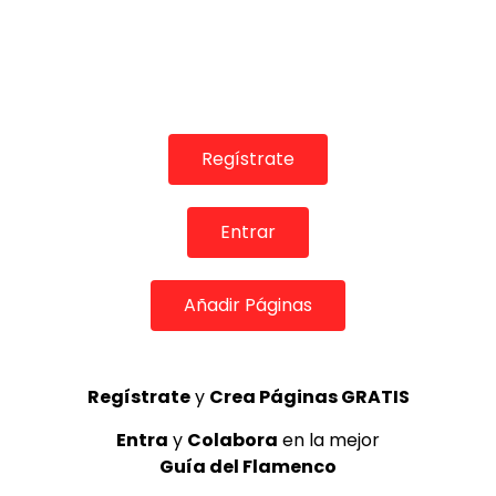
03:56
TELEVISIONES POR INTERNET
S.O.S. Argentina. 2020
CANAL ANDALUCIA FLAMENCO
19/12/2020
0
2.5K
46
4
Regístrate
Entrar
Añadir Páginas
Regístrate
y
Crea Páginas GRATIS
03:58
Entra
y
Colabora
en la mejor
Guía del Flamenco
TELEVISIONES POR INTERNET