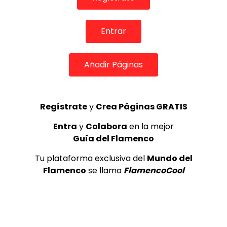
de Lo Ferro
REVISTA LA FLAMENCA
56
3
Entrar
Lole y Manuel cantan “Nuevo día”
Añadir Páginas
(El sol)
MEMORANDA
52.5K
4
Regístrate
y
Crea Páginas GRATIS
Entra
y
Colabora
en la mejor
Antonio El Turry feat Jorge Pardo
(Vidalita)
Guía del Flamenco
ANTONIO EL TURRY
1.9K
Tu plataforma exclusiva del
Mundo del
5
Flamenco
se llama
FlamencoCool
OLE, OLE Y OLÉ! PARA LOS MÁS VISTOS