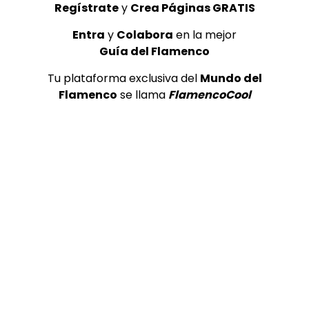
Regístrate
y
Crea Páginas GRATIS
Entra
y
Colabora
en la mejor
Guía del Flamenco
Tu plataforma exclusiva del
Mundo del
Flamenco
se llama
FlamencoCool
04:29
TELEVISIONES POR INTERNET
Bulerías. Paco de Lucía y Duquende. 2012
CANAL ANDALUCIA FLAMENCO
09/02/2016
0
14.4K
81
8