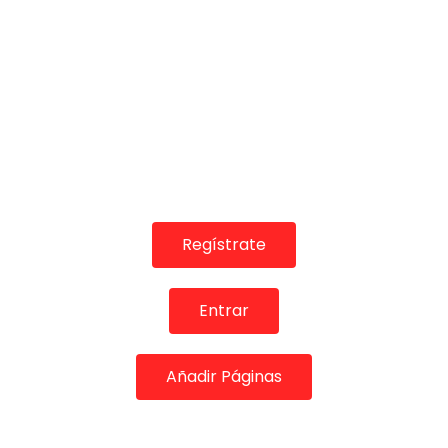
Bulerías. Paco de Lucía. 2013
CANAL ANDALUCIA FLAMENCO
10/02/2016
0
2.3K
14
0
Regístrate
Entrar
01:59
TELEVISIONES POR INTERNET
Añadir Páginas
Zyryab. Paco de Lucía y Chick Corea. 2013
CANAL ANDALUCIA FLAMENCO
10/02/2016
0
2.8K
10
1