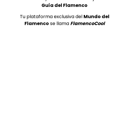
Guía del Flamenco
15:21
Tu plataforma exclusiva del
Mundo del
Flamenco
se llama
FlamencoCool
TELEVISIONES POR INTERNET
Soleá por bulerías. Joaquín Grilo. 1991
CANAL ANDALUCIA FLAMENCO
26/02/2019
0
2.3K
0
0
55:21