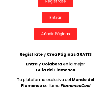
Regístrate
Internacional de Cante Flamenco
de Lo Ferro
REVISTA LA FLAMENCA
56
3
Entrar
Lole y Manuel cantan “Nuevo día”
Añadir Páginas
(El sol)
MEMORANDA
52.5K
4
Regístrate
y
Crea Páginas GRATIS
Entra
y
Colabora
en la mejor
Antonio El Turry feat Jorge Pardo
Guía del Flamenco
(Vidalita)
ANTONIO EL TURRY
1.9K
Tu plataforma exclusiva del
Mundo del
5
Flamenco
se llama
FlamencoCool