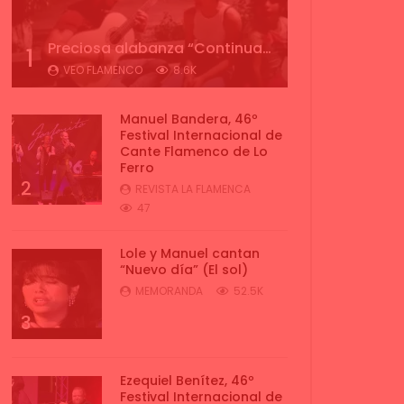
Preciosa alabanza “Continua” cantada por ALBA CORTES acompañada de IVAN a la guitarra | VEOFLAMENCO
1
VEO FLAMENCO
8.6K
Manuel Bandera, 46º
Festival Internacional de
Cante Flamenco de Lo
Ferro
2
REVISTA LA FLAMENCA
47
Lole y Manuel cantan
“Nuevo día” (El sol)
MEMORANDA
52.5K
3
Ezequiel Benítez, 46º
Festival Internacional de